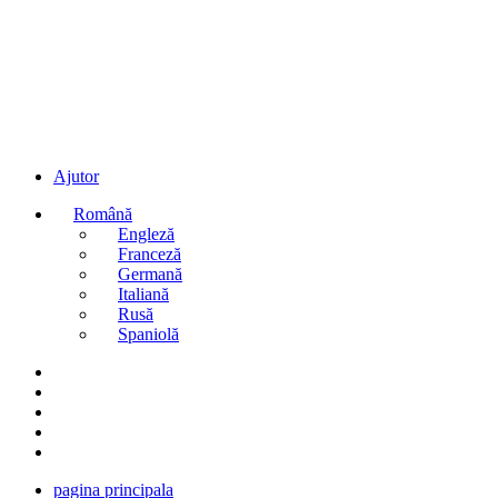
Ajutor
Română
Engleză
Franceză
Germană
Italiană
Rusă
Spaniolă
pagina principala