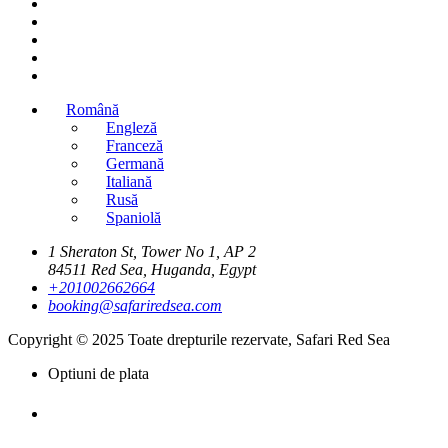
Română
Engleză
Franceză
Germană
Italiană
Rusă
Spaniolă
1 Sheraton St, Tower No 1, AP 2
84511 Red Sea, Huganda, Egypt
+201002662664
booking@safariredsea.com
Copyright © 2025 Toate drepturile rezervate, Safari Red Sea
Optiuni de plata