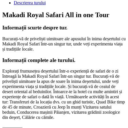
Descrierea turului
Makadi Royal Safari All in one Tour
Informații scurte despre tur.
Bucurați-vă de priveliști uimitoare ale apusului în inima deșertului cu
Makadi Royal Safari într-un singur tur, unde veți experimenta viața
și tradițiile locale.
Informații complete ale turului.
Explorați frumusețea deșertului într-o experiență de safari de o zi
întreagă la Makadi Royal Safari într-un singur tur. Bucurați-vă de
priveliști uimitoare la apus de soare în inima deșertului, unde veți
experimenta viața și tradițiile locale. Și bucurați-vă de ceaiul de
desert oriental al beduinilor. Întoarce-te la hotel cu multe amintiri și
experiențe de safari o dată în viață. Următoarele activități în acest
tur: Transferuri de la locația dvs. cu un ghid turistic, Quad Bike timp
de 45 de minute, Croazieră cu Jeep în munți Vizitarea satului
beduin, Conducerea mașinii Păianjen, vizitarea grădinii zoologice
din deșert, Călărie cu cămile.