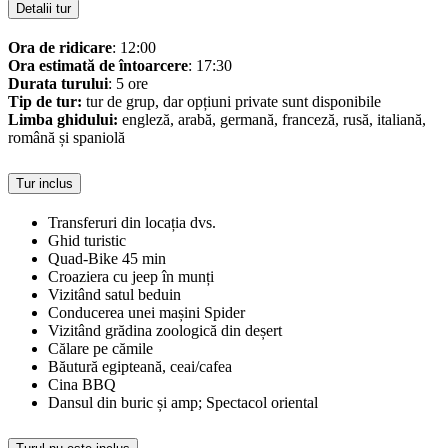
Detalii tur
Ora de ridicare
: 12:00
Ora estimată de întoarcere
: 17:30
Durata turului
: 5 ore
Tip de tur:
tur de grup, dar opțiuni private sunt disponibile
Limba ghidului:
engleză, arabă, germană, franceză, rusă, italiană,
română și spaniolă
Tur inclus
Transferuri din locația dvs.
Ghid turistic
Quad-Bike 45 min
Croaziera cu jeep în munți
Vizitând satul beduin
Conducerea unei mașini Spider
Vizitând grădina zoologică din deșert
Călare pe cămile
Băutură egipteană, ceai/cafea
Cina BBQ
Dansul din buric și amp; Spectacol oriental