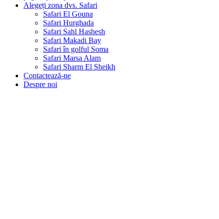
Alegeți zona dvs. Safari
Safari El Gouna
Safari Hurghada
Safari Sahl Hashesh
Safari Makadi Bay
Safari în golful Soma
Safari Marsa Alam
Safari Sharm El Sheikh
Contactează-ne
Despre noi